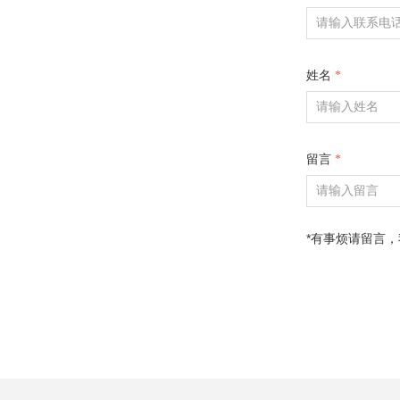
姓名
*
留言
*
*有事烦请留言