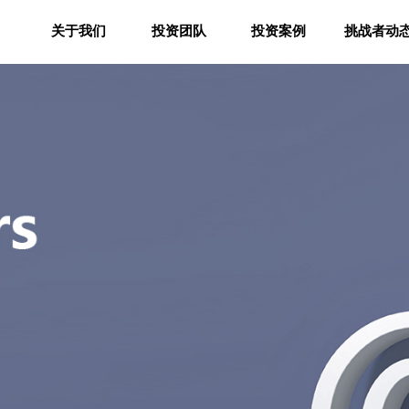
关于我们
投资团队
投资案例
挑战者动
关于我们
投资团队
投资案例
挑战者动