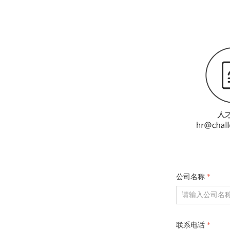
公司名称
*
联系电话
*